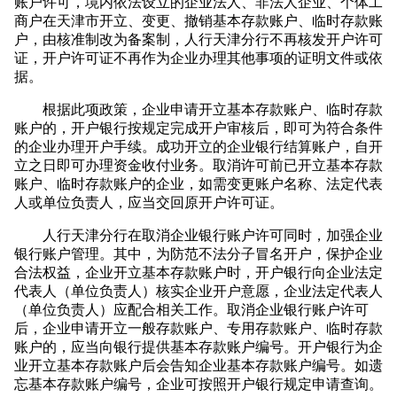
账户许可，境内依法设立的企业法人、非法人企业、个体工
商户在天津市开立、变更、撤销基本存款账户、临时存款账
户，由核准制改为备案制，人行天津分行不再核发开户许可
证，开户许可证不再作为企业办理其他事项的证明文件或依
据。
根据此项政策，企业申请开立基本存款账户、临时存款
账户的，开户银行按规定完成开户审核后，即可为符合条件
的企业办理开户手续。成功开立的企业银行结算账户，自开
立之日即可办理资金收付业务。取消许可前已开立基本存款
账户、临时存款账户的企业，如需变更账户名称、法定代表
人或单位负责人，应当交回原开户许可证。
人行天津分行在取消企业银行账户许可同时，加强企业
银行账户管理。其中，为防范不法分子冒名开户，保护企业
合法权益，企业开立基本存款账户时，开户银行向企业法定
代表人（单位负责人）核实企业开户意愿，企业法定代表人
（单位负责人）应配合相关工作。取消企业银行账户许可
后，企业申请开立一般存款账户、专用存款账户、临时存款
账户的，应当向银行提供基本存款账户编号。开户银行为企
业开立基本存款账户后会告知企业基本存款账户编号。如遗
忘基本存款账户编号，企业可按照开户银行规定申请查询。