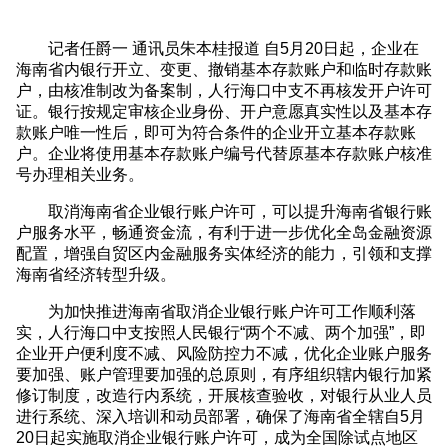
记者任爵一 通讯员朱本桂报道 自5月20日起，企业在
海南省内银行开立、变更、撤销基本存款账户和临时存款账
户，由核准制改为备案制，人行海口中支不再核发开户许可
证。银行按规定审核企业身份、开户意愿真实性以及基本存
款账户唯一性后，即可为符合条件的企业开立基本存款账
户。企业将使用基本存款账户编号代替原基本存款账户核准
号办理相关业务。
取消海南省企业银行账户许可，可以提升海南省银行账
户服务水平，畅通资金流，有利于进一步优化全岛金融资源
配置，增强自贸区内金融服务实体经济的能力，引领和支撑
海南省经济转型升级。
为加快推进海南省取消企业银行账户许可工作顺利落
实，人行海口中支按照人民银行“两个不减、两个加强”，即
企业开户便利度不减、风险防控力不减，优化企业账户服务
要加强、账户管理要加强的总原则，有序组织辖内银行加紧
修订制度，改造行内系统，开展核查验收，对银行从业人员
进行系统、深入培训和动员部署，确保了海南省全辖自5月
20日起实施取消企业银行账户许可，成为全国除试点地区